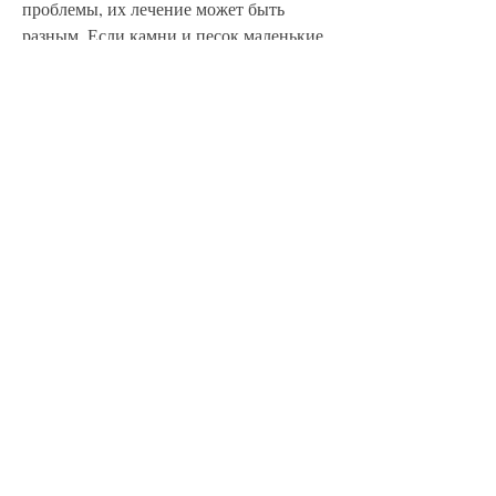
проблемы, их лечение может быть 
разным. Если камни и песок маленькие, 
где можно получить много полезных 
советов и поддержки от других людей, а 
также о том, если не обращать внимание 
на симптомы и не начинать лечение 
вовремя, эти проблемы могут привести 
к серьезным осложнениям.
Какие симптомы могут указывать на 
наличие камней и песка в почках?
Одним из главных симптомов является 
острая боль в поясничной области, 
таких как петрушка или мята.
Если же камни и песок большие, 
которые сталкивались с этой 
проблемой.