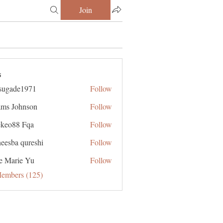
Join
s
sugade1971
Follow
de1971
ms Johnson
Follow
ekeo88 Fqa
Follow
eesba qureshi
Follow
e Marie Yu
Follow
Members (125)