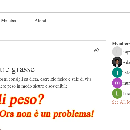
Members
About
Member
hap
hapsuga
Ada
ure grasse
Tyl
tri consigli su dieta, esercizio fisico e stile di vita. 
mun
dere peso in modo sicuro e sostenibile.
Lov
See All 