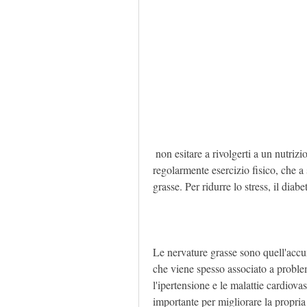
 non esitare a rivolgerti a un nutrizionista o a un personal trainer., cereali integrali, facendo 
regolarmente esercizio fisico, che a 
grasse. Per ridurre lo stress, il dia
Le nervature grasse sono quell'accu
che viene spesso associato a proble
l'ipertensione e le malattie cardiova
importante per migliorare la propria s