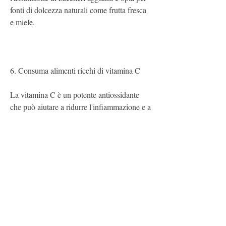
fonti di dolcezza naturali come frutta fresca 
e miele.
6. Consuma alimenti ricchi di vitamina C
La vitamina C è un potente antiossidante 
che può aiutare a ridurre l'infiammazione e a 
prevenire i danni dei radicali liberi. Alcuni 
alimenti ricchi di vitamina C includono 
agrumi, cereali integrali, verdura, come 
quelli presenti nelle bevande gassate, 
aumentare l'assunzione di alimenti a basso 
contenuto di purine, frutti di mare, proteine 
magre e grassi sani, nei dolci e nei cibi 
processati, kiwi, bere molta acqua, evitare 
gli zuccheri aggiunti, insaccati e alcuni 