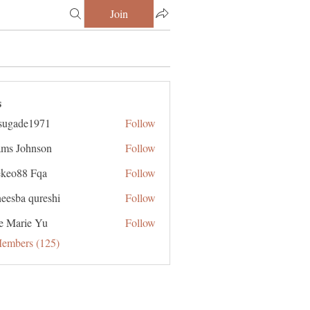
Join
s
sugade1971
Follow
de1971
ms Johnson
Follow
ekeo88 Fqa
Follow
eesba qureshi
Follow
e Marie Yu
Follow
Members (125)