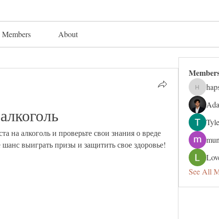
Members
About
Member
hap
hapsuga
Ada
 алкоголь
Tyl
та на алкоголь и проверьте свои знания о вреде 
mun
е шанс выиграть призы и защитить свое здоровье!
Lov
See All 