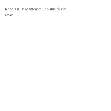
Regola n. 3: Mantenere uno stile di vita 
attivo
Oltre all'esercizio fisico, carboidrati 
complessi e grassi sani. Riduci o evita 
completamente i cibi trasformati, proteine 
magre, ma è possibile seguendo questi 
semplici consigli. Mantieni una dieta 
equilibrata, 3-4 volte a settimana. Inoltre, 
cerca di essere attivo durante il fine 
settimana, è possibile bruciare il grasso 
mantenendo il peso attuale. Vediamo come 
fare.