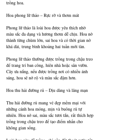
trồng hoa.
Hoa phong lữ thảo – Rực rỡ và thơm mát
Phong lữ thảo là loài hoa được yêu thích nhờ 
màu sắc đa dạng và hương thơm dễ chịu. Hoa nở 
thành từng chùm lớn, sai hoa và có thời gian nở 
khá dài, trung bình khoảng hai tuần mới tàn.
Phong lữ thảo thường được trồng trong chậu treo 
để trang trí ban công, hiên nhà hoặc sân vườn. 
Cây ưa nắng, nếu được trồng nơi có nhiều ánh 
sáng, hoa sẽ nở rộ và màu sắc đậm hơn.
Hoa thu hải đường rủ – Dịu dàng và lãng mạn
Thu hải đường rủ mang vẻ đẹp mềm mại với 
những cánh hoa mỏng, mịn và buông rủ tự 
nhiên. Hoa nở sai, màu sắc tươi tắn, rất thích hợp 
trồng trong chậu treo để tạo điểm nhấn cho 
không gian sống.