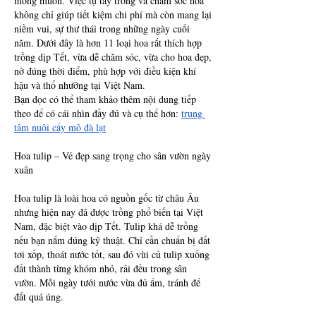
mong muốn. Việc tự tay trồng và chăm sóc hoa 
không chỉ giúp tiết kiệm chi phí mà còn mang lại 
niềm vui, sự thư thái trong những ngày cuối 
năm. Dưới đây là hơn 11 loại hoa rất thích hợp 
trồng dịp Tết, vừa dễ chăm sóc, vừa cho hoa đẹp, 
nở đúng thời điểm, phù hợp với điều kiện khí 
hậu và thổ nhưỡng tại Việt Nam.
Bạn đọc có thể tham khảo thêm nội dung tiếp 
theo để có cái nhìn đầy đủ và cụ thể hơn: 
trung 
tâm nuôi cấy mô đà lạt​
Hoa tulip – Vẻ đẹp sang trọng cho sân vườn ngày 
xuân
Hoa tulip là loài hoa có nguồn gốc từ châu Âu 
nhưng hiện nay đã được trồng phổ biến tại Việt 
Nam, đặc biệt vào dịp Tết. Tulip khá dễ trồng 
nếu bạn nắm đúng kỹ thuật. Chỉ cần chuẩn bị đất 
tơi xốp, thoát nước tốt, sau đó vùi củ tulip xuống 
đất thành từng khóm nhỏ, rải đều trong sân 
vườn. Mỗi ngày tưới nước vừa đủ ẩm, tránh để 
đất quá úng.