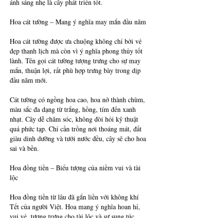
ánh sáng nhẹ là cây phát triển tốt.
Hoa cát tường – Mang ý nghĩa may mắn đầu năm
Hoa cát tường được ưa chuộng không chỉ bởi vẻ 
đẹp thanh lịch mà còn vì ý nghĩa phong thủy tốt 
lành. Tên gọi cát tường tượng trưng cho sự may 
mắn, thuận lợi, rất phù hợp trưng bày trong dịp 
đầu năm mới.
Cát tường có ngồng hoa cao, hoa nở thành chùm, 
màu sắc đa dạng từ trắng, hồng, tím đến xanh 
nhạt. Cây dễ chăm sóc, không đòi hỏi kỹ thuật 
quá phức tạp. Chỉ cần trồng nơi thoáng mát, đất 
giàu dinh dưỡng và tưới nước đều, cây sẽ cho hoa 
sai và bền.
Hoa đồng tiền – Biểu tượng của niềm vui và tài 
lộc
Hoa đồng tiền từ lâu đã gắn liền với không khí 
Tết của người Việt. Hoa mang ý nghĩa hoan hỉ, 
vui vẻ, tượng trưng cho tài lộc và sự sung túc. 