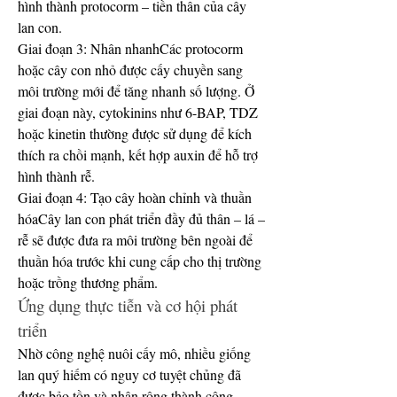
hình thành protocorm – tiền thân của cây 
lan con.
Giai đoạn 3: Nhân nhanhCác protocorm 
hoặc cây con nhỏ được cấy chuyền sang 
môi trường mới để tăng nhanh số lượng. Ở 
giai đoạn này, cytokinins như 6-BAP, TDZ 
hoặc kinetin thường được sử dụng để kích 
thích ra chồi mạnh, kết hợp auxin để hỗ trợ 
hình thành rễ.
Giai đoạn 4: Tạo cây hoàn chỉnh và thuần 
hóaCây lan con phát triển đầy đủ thân – lá – 
rễ sẽ được đưa ra môi trường bên ngoài để 
thuần hóa trước khi cung cấp cho thị trường 
hoặc trồng thương phẩm.
Ứng dụng thực tiễn và cơ hội phát 
triển
Nhờ công nghệ nuôi cấy mô, nhiều giống 
lan quý hiếm có nguy cơ tuyệt chủng đã 
được bảo tồn và nhân rộng thành công. 