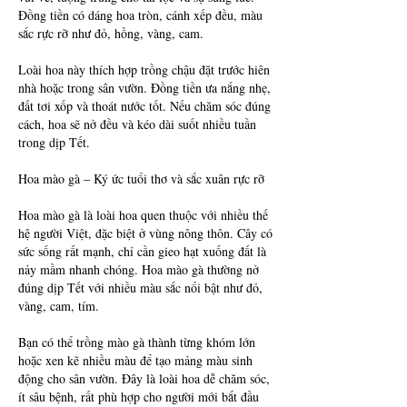
Đồng tiền có dáng hoa tròn, cánh xếp đều, màu 
sắc rực rỡ như đỏ, hồng, vàng, cam.
Loài hoa này thích hợp trồng chậu đặt trước hiên 
nhà hoặc trong sân vườn. Đồng tiền ưa nắng nhẹ, 
đất tơi xốp và thoát nước tốt. Nếu chăm sóc đúng 
cách, hoa sẽ nở đều và kéo dài suốt nhiều tuần 
trong dịp Tết.
Hoa mào gà – Ký ức tuổi thơ và sắc xuân rực rỡ
Hoa mào gà là loài hoa quen thuộc với nhiều thế 
hệ người Việt, đặc biệt ở vùng nông thôn. Cây có 
sức sống rất mạnh, chỉ cần gieo hạt xuống đất là 
nảy mầm nhanh chóng. Hoa mào gà thường nở 
đúng dịp Tết với nhiều màu sắc nổi bật như đỏ, 
vàng, cam, tím.
Bạn có thể trồng mào gà thành từng khóm lớn 
hoặc xen kẽ nhiều màu để tạo mảng màu sinh 
động cho sân vườn. Đây là loài hoa dễ chăm sóc, 
ít sâu bệnh, rất phù hợp cho người mới bắt đầu 