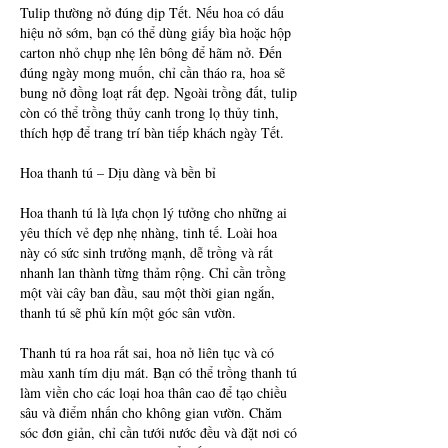
Tulip thường nở đúng dịp Tết. Nếu hoa có dấu 
hiệu nở sớm, bạn có thể dùng giấy bìa hoặc hộp 
carton nhỏ chụp nhẹ lên bông để hãm nở. Đến 
đúng ngày mong muốn, chỉ cần tháo ra, hoa sẽ 
bung nở đồng loạt rất đẹp. Ngoài trồng đất, tulip 
còn có thể trồng thủy canh trong lọ thủy tinh, 
thích hợp để trang trí bàn tiếp khách ngày Tết.
Hoa thanh tú – Dịu dàng và bền bỉ
Hoa thanh tú là lựa chọn lý tưởng cho những ai 
yêu thích vẻ đẹp nhẹ nhàng, tinh tế. Loài hoa 
này có sức sinh trưởng mạnh, dễ trồng và rất 
nhanh lan thành từng thảm rộng. Chỉ cần trồng 
một vài cây ban đầu, sau một thời gian ngắn, 
thanh tú sẽ phủ kín một góc sân vườn.
Thanh tú ra hoa rất sai, hoa nở liên tục và có 
màu xanh tím dịu mát. Bạn có thể trồng thanh tú 
làm viền cho các loại hoa thân cao để tạo chiều 
sâu và điểm nhấn cho không gian vườn. Chăm 
sóc đơn giản, chỉ cần tưới nước đều và đặt nơi có 