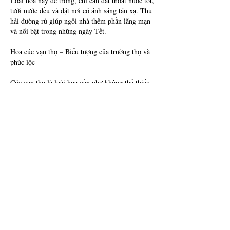
Loài hoa này dễ trồng, chỉ cần đất thoát nước tốt, 
tưới nước đều và đặt nơi có ánh sáng tán xạ. Thu 
hải đường rủ giúp ngôi nhà thêm phần lãng mạn 
và nổi bật trong những ngày Tết.
Hoa cúc vạn thọ – Biểu tượng của trường thọ và 
phúc lộc
Cúc vạn thọ là loài hoa gần như không thể thiếu 
trong dịp Tết truyền thống. Hoa có màu vàng rực 
rỡ, nổi bật trên nền lá xanh, tượng trưng cho sự 
trường thọ, sung túc và bình an.
Vạn thọ rất dễ trồng, có thể trồng thành từng 
khóm trong sân hoặc trồng chậu để trang trí. Đặc 
biệt, hoa vạn thọ rất lâu tàn, có thể chơi hoa suốt 
tháng Giêng, giúp sân vườn luôn rực rỡ sắc xuân.
Hoa trạng nguyên – May mắn và thành đạt
Hoa trạng nguyên được nhiều gia đình lựa chọn 
trưng bày trong dịp Tết bởi ý nghĩa học hành đỗ 
đạt, công danh thuận lợi. Cây dễ trồng, dễ chăm 