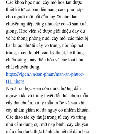
Các khóa học nuôi cấy mô hoa lan được 
thiết kế từ cơ bản đến nâng cao, phù hợp 
cho người mới bắt đầu, người chơi lan 
chuyên nghiệp cũng như các cơ sở sản xuất 
giống. Học viên sẽ được giới thiệu đầy đủ 
về hệ thống phòng nuôi cấy mô, các thiết bị 
bắt buộc như tủ cấy vô trùng, nồi hấp tiệt 
trùng, máy đo pH, cân kỹ thuật, hệ thống 
chiếu sáng, máy điều hòa và các loại hóa 
chất chuyên dụng.
https://vigen.vn/san-pham/man-an-phuoc-
t11-ghep/
Ngoài ra, học viên còn được hướng dẫn 
nguyên tắc vô trùng tuyệt đối, lựa chọn mẫu 
cấy đạt chuẩn, xử lý mẫu trước và sau khi 
cấy nhằm giảm tối đa nguy cơ nhiễm khuẩn. 
Các thao tác kỹ thuật trong tủ cấy vô trùng 
như cầm dụng cụ, mở nắp bình, cấy chuyền 
mẫu đều được thực hành chi tiết để đảm bảo 