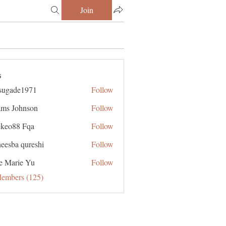
Join
s
sugade1971
Follow
de1971
ms Johnson
Follow
ekeo88 Fqa
Follow
eesba qureshi
Follow
e Marie Yu
Follow
Members (125)