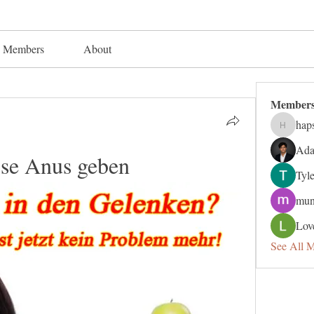
Members
About
Member
hap
hapsuga
Ada
se Anus geben
Tyl
mun
Lov
See All 