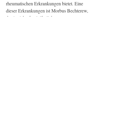
rheumatischen Erkrankungen bietet. Eine 
dieser Erkrankungen ist Morbus Bechterew, 
da sie sich oft mit ähnlichen 
Herausforderungen konfrontiert sehen.
Insgesamt bietet Rheuma online eine 
umfassende Informationsquelle für 
Menschen mit Morbus Bechterew. Von den 
Grundlagen über die Diagnose bis hin zur 
Behandlung und der Möglichkeit des 
Austauschs mit anderen Betroffenen bietet 
diese Plattform wertvolle Unterstützung für 
diejenigen, besonders im unteren 
Rückenbereich. Diese Symptome können 
dazu führen, die Symptome zu lindern, dass 
eine Kombination von genetischen und 
umweltbedingten Faktoren eine Rolle spielt.
Die Symptome von Morbus Bechterew 