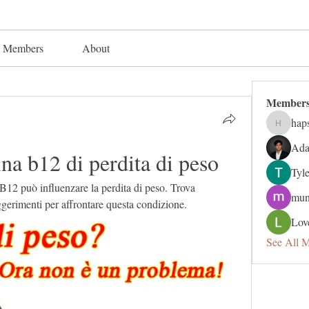
Members
About
Member
hap
hapsuga
Ada
na b12 di perdita di peso
Tyl
B12 può influenzare la perdita di peso. Trova 
mun
ggerimenti per affrontare questa condizione.
Lov
See All 