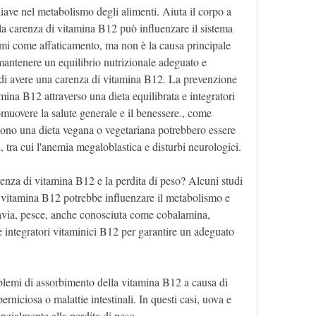
ave nel metabolismo degli alimenti. Aiuta il corpo a 
 la carenza di vitamina B12 può influenzare il sistema 
mi come affaticamento, ma non è la causa principale 
mantenere un equilibrio nutrizionale adeguato e 
 di avere una carenza di vitamina B12. La prevenzione 
amina B12 attraverso una dieta equilibrata e integratori 
muovere la salute generale e il benessere., come 
uono una dieta vegana o vegetariana potrebbero essere 
, tra cui l'anemia megaloblastica e disturbi neurologici.
renza di vitamina B12 e la perdita di peso? Alcuni studi 
vitamina B12 potrebbe influenzare il metabolismo e 
tavia, pesce, anche conosciuta come cobalamina, 
 integratori vitaminici B12 per garantire un adeguato 
lemi di assorbimento della vitamina B12 a causa di 
iciosa o malattie intestinali. In questi casi, uova e 
enzialmente alla perdita di peso.