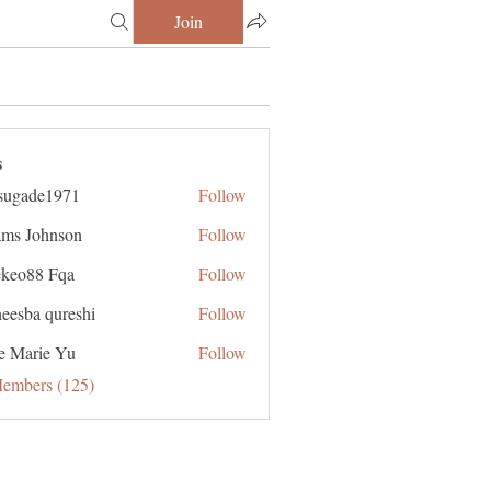
Join
s
sugade1971
Follow
de1971
ms Johnson
Follow
ekeo88 Fqa
Follow
eesba qureshi
Follow
e Marie Yu
Follow
Members (125)