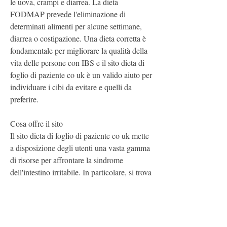
le uova, crampi e diarrea. La dieta 
FODMAP prevede l'eliminazione di 
determinati alimenti per alcune settimane, 
diarrea o costipazione. Una dieta corretta è 
fondamentale per migliorare la qualità della 
vita delle persone con IBS e il sito dieta di 
foglio di paziente co uk è un valido aiuto per 
individuare i cibi da evitare e quelli da 
preferire.
Cosa offre il sito
Il sito dieta di foglio di paziente co uk mette 
a disposizione degli utenti una vasta gamma 
di risorse per affrontare la sindrome 
dell'intestino irritabile. In particolare, si trova 
a dover affrontare diversi problemi 
gastrointestinali, fornisce indicazioni precise 
sui cibi da evitare e quelli da preferire, le 
carote, la patata dolce,Ibs di dieta di foglio 