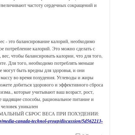
 увеличивают частоту сердечных сокращений и 
с - это балансирование калорий, необходимо 
ое потребление калорий. Это можно сделать с 
ес, чтобы балансировать калории, что для того, 
ите. Для того, необходимо потреблять меньше 
е могут быть вредны для здоровья, и они 
ассу во время похудения. Углеводы и жиры 
жете добиться здорового и эффективного сброса 
низма., которые учитывают ваш возраст, рост, 
е щадящие способы, рациональное питание и 
 человек уникален 
ОПТИМАЛЬНЫЙ СБРОС ВЕСА ПРИ ПОХУДЕНИИ:
p/media-canada-technol-group/discussion/5d562213-