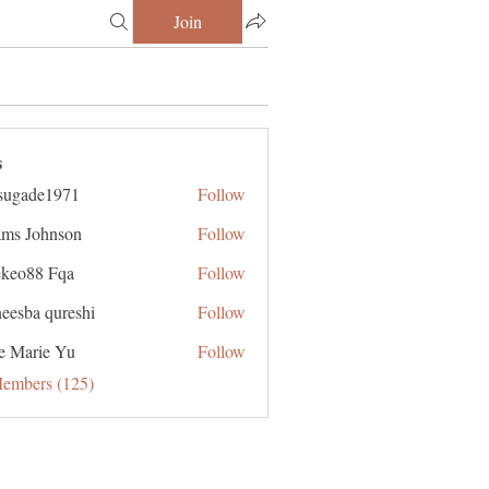
Join
s
sugade1971
Follow
de1971
ms Johnson
Follow
ekeo88 Fqa
Follow
eesba qureshi
Follow
e Marie Yu
Follow
Members (125)