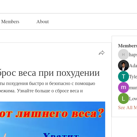
Members
About
Member
hap
hapsuga
Ada
рос веса при похудении
Tyl
ты похудения быстро и безопасно с помощью 
mun
ежима. Узнайте больше о сбросе веса и 
Lov
See All 