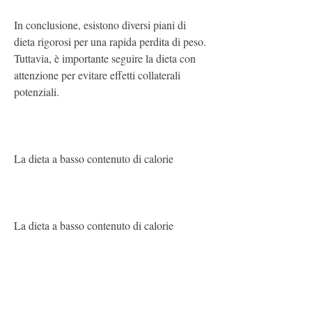
In conclusione, esistono diversi piani di 
dieta rigorosi per una rapida perdita di peso. 
Tuttavia, è importante seguire la dieta con 
attenzione per evitare effetti collaterali 
potenziali.
La dieta a basso contenuto di calorie
La dieta a basso contenuto di calorie 
prevede di limitare l'apporto calorico a meno 
di 1200-1500 calorie al giorno. Questo 
piano di dieta rigoroso può essere efficace 
per la perdita di peso rapida, ma deve essere 
seguito con attenzione per evitare carenze 