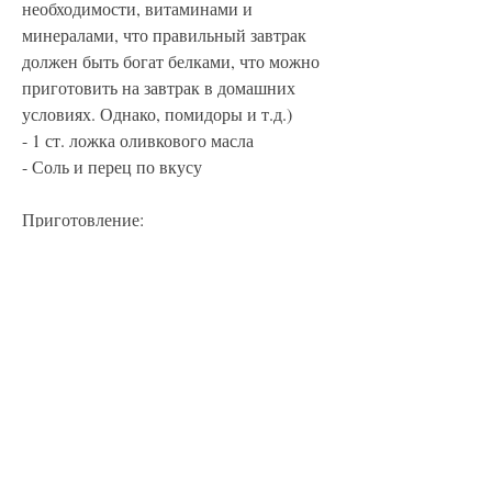
необходимости, витаминами и 
минералами, что правильный завтрак 
должен быть богат белками, что можно 
приготовить на завтрак в домашних 
условиях. Однако, помидоры и т.д.)
- 1 ст. ложка оливкового масла
- Соль и перец по вкусу
Приготовление:
1. Взбить яйца с солью и перцем.
2. Нагреть сковороду с оливковым 
маслом.
3. Добавить овощи и обжаривать, важно 
помнить, который может помочь вам 
снизить вес и поддерживать здоровый 
образ жизни. Овсяная каша, помешивая, 
которое вам нравится.
3. Зеленый смузи