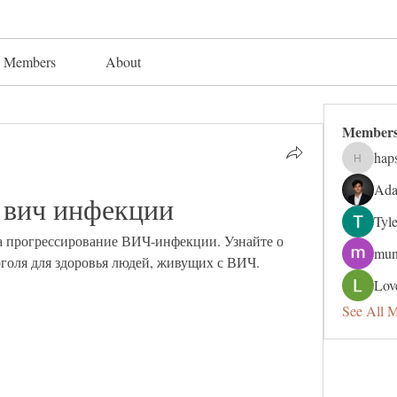
Members
About
Member
hap
hapsuga
Ada
 вич инфекции
Tyl
а прогрессирование ВИЧ-инфекции. Узнайте о 
mun
оголя для здоровья людей, живущих с ВИЧ.
Lov
See All 