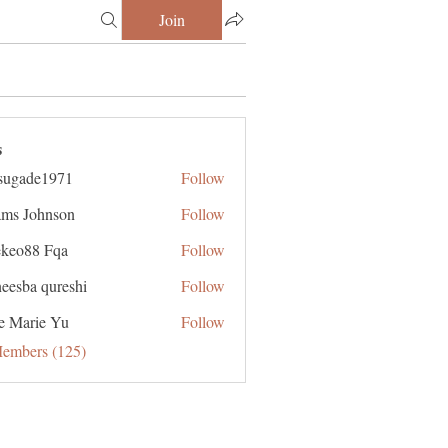
Join
s
sugade1971
Follow
de1971
ms Johnson
Follow
ekeo88 Fqa
Follow
eesba qureshi
Follow
e Marie Yu
Follow
Members (125)