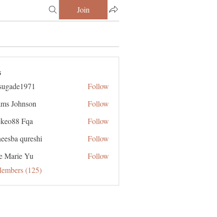
Join
s
sugade1971
Follow
de1971
ms Johnson
Follow
ekeo88 Fqa
Follow
eesba qureshi
Follow
e Marie Yu
Follow
Members (125)