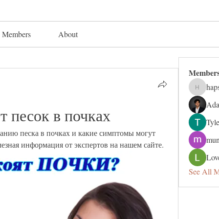
Members
About
Member
hap
hapsuga
Ada
ет песок в почках
Tyl
ванию песка в почках и какие симптомы могут 
mun
езная информация от экспертов на нашем сайте.
Lov
See All 