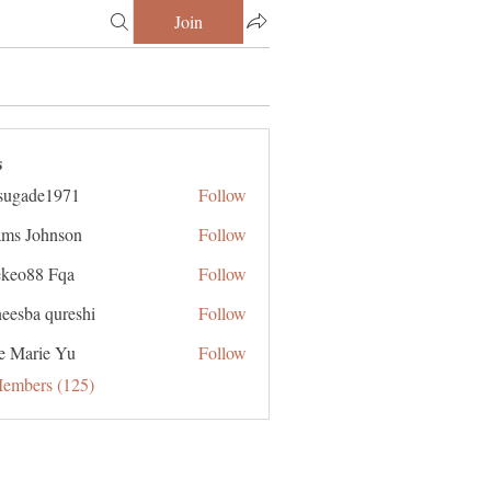
Join
s
sugade1971
Follow
de1971
ms Johnson
Follow
ekeo88 Fqa
Follow
eesba qureshi
Follow
e Marie Yu
Follow
Members (125)