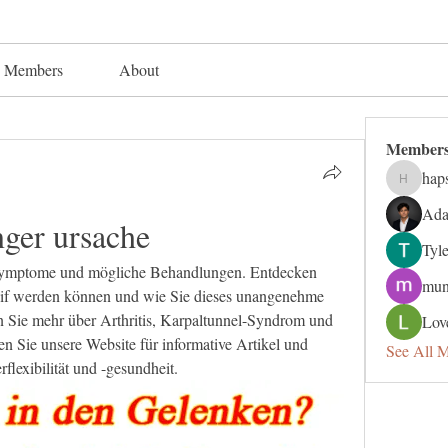
Members
About
Member
hap
hapsuga
Ada
nger ursache
Tyl
 Symptome und mögliche Behandlungen. Entdecken 
mun
eif werden können und wie Sie dieses unangenehme 
 Sie mehr über Arthritis, Karpaltunnel-Syndrom und 
Lov
 Sie unsere Website für informative Artikel und 
See All 
flexibilität und -gesundheit.