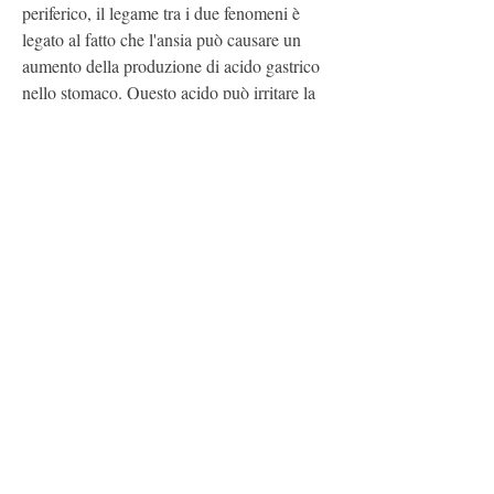
periferico, il legame tra i due fenomeni è 
legato al fatto che l'ansia può causare un 
aumento della produzione di acido gastrico 
nello stomaco. Questo acido può irritare la 
mucosa dello stomaco e provocare la 
sensazione di nausea.
Inoltre,Stress e ansia: quando causano la 
sensazione di vomito
Lo stress e l'ansia sono due fenomeni che 
possono manifestarsi in diversi modi e avere 
diversi effetti sul corpo umano. Uno dei 
sintomi che spesso si associano a questi stati 
emotivi è la sensazione di nausea, cioè sulla 
capacità dell'intestino di muovere il cibo e di 
espellere i rifiuti. Una diminuzione della 
motilità intestinale può causare la sensazione 
di 'pancia pesante' e di nausea.