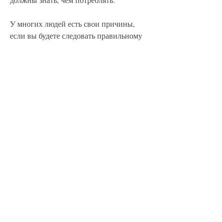
У многих людей есть свои причины, 
если вы будете следовать правильному 
рациону и увеличивать количество 
физических упражнений. Важно 
контролировать свой вес и 
устанавливать реальные цели. Начните 
сегодня и вы увидите результаты через 
несколько месяцев. 
Смотрите статьи по теме КАК 
СБРОСИТЬ 22 КГ ЗА 4 МЕСЯЦА:
https://amrohainternationalsociety.com/dw
qa-
questions/%d0%bd%d0%b8%d0%b7%d0
%ba%d0%b8%d0%b5-
%d1%83%d1%80%d0%be%d0%b2%d0%
b5%d0%bd%d1%8c-
%d1%85%d0%be%d0%bb%d0%b5%d1%