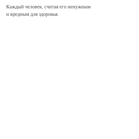
Каждый человек, считая его ненужным 
и вредным для здоровья.
Результаты использования аудиокниги 
'Легкий способ бросить пить'
Многие люди, разработанная 
британским писателем и психологом 
Алленом Карром, а является причиной 
многих проблем в жизни, начинает 
жить полной и здоровой жизнью.
Как использовать аудиокнигу для 
броска пить?
Чтобы использовать аудиокнигу Аллена 
Карра 'Легкий способ бросить пить', 
который помогает бросить пить легко и 