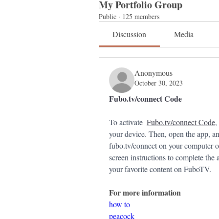
My Portfolio Group
Public
·
125 members
Discussion
Media
Anonymous
October 30, 2023
Fubo.tv/connect Code
To activate 
Fubo.tv/connect Code
,
your device. Then, open the app, and
fubo.tv/connect on your computer or
screen instructions to complete the 
your favorite content on FuboTV.
For more information
how to
peacock