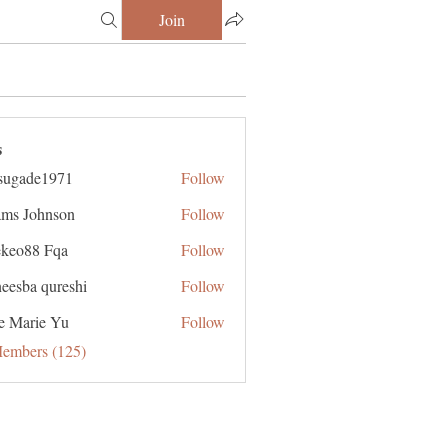
Join
s
sugade1971
Follow
de1971
ms Johnson
Follow
ekeo88 Fqa
Follow
eesba qureshi
Follow
e Marie Yu
Follow
Members (125)