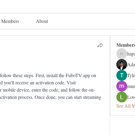
Members
About
Member
hap
hapsuga
Ada
 follow these steps. First, install the FuboTV app on 
Tyl
 you'll receive an activation code. Visit 
mun
 mobile device, enter the code, and follow the on-
activation process. Once done, you can start streaming 
Lov
See All 