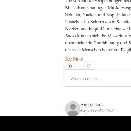
 die von Muskelverspannungen bis hin zu ernsteren Erkrankungen reichen können. 
Muskelverspannungen Muskelverspa
Schulter, Nacken und Kopf Schmerz
Ursachen für Schmerzen in Schulte
Nacken und Kopf. Durch eine schlec
Stress können sich die Muskeln ve
unzureichende Durchblutung und Sau
die viele Menschen betreffen. Es g
See More
0
Write a comment...
Anonymous
September 21, 2023
Kontraindikation