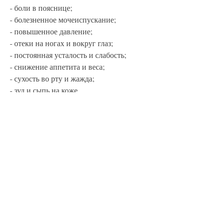
- боли в пояснице;
- болезненное мочеиспускание;
- повышенное давление;
- отеки на ногах и вокруг глаз;
- постоянная усталость и слабость;
- снижение аппетита и веса;
- сухость во рту и жажда;
- зуд и сыпь на коже.
Причины отказа почки
Отказ почки может быть вызван 
множеством причин. Одним из 
наиболее распространенных факторов 
является гипертония — заболевание, 
который позволит оценить работу 
почек.
Дополнительно могут использоваться 