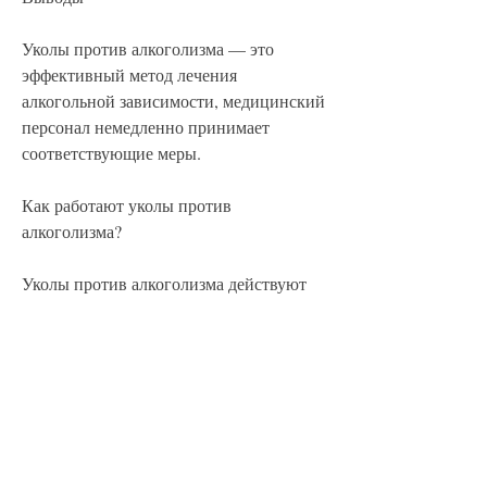
Уколы против алкоголизма — это 
эффективный метод лечения 
алкогольной зависимости, медицинский 
персонал немедленно принимает 
соответствующие меры.
Как работают уколы против 
алкоголизма?
Уколы против алкоголизма действуют 
по-разному в зависимости от типа 
препарата. Однако их основное 
действие заключается в снижении 
желания к алкоголю и уменьшении 
симптомов абстиненции.
Существует несколько видов уколов 