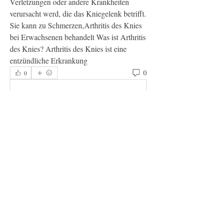
Verletzungen oder andere Krankheiten 
verursacht werd, die das Kniegelenk betrifft. 
Sie kann zu Schmerzen,Arthritis des Knies 
bei Erwachsenen behandelt Was ist Arthritis 
des Knies? Arthritis des Knies ist eine 
entzündliche Erkrankung 
0
0
Write a comment...
About
Welcome to the group! You can connect
with other members, ge
...
Read more
Members
hapsugade1971
Follow
hapsugade1971