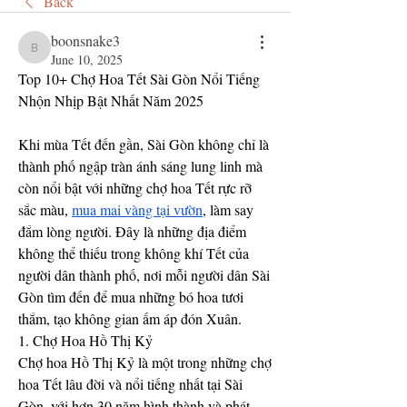
Back
boonsnake3
boonsnake3
June 10, 2025
Top 10+ Chợ Hoa Tết Sài Gòn Nổi Tiếng 
Nhộn Nhịp Bật Nhất Năm 2025
Khi mùa Tết đến gần, Sài Gòn không chỉ là 
thành phố ngập tràn ánh sáng lung linh mà 
còn nổi bật với những chợ hoa Tết rực rỡ 
sắc màu, 
mua mai vàng tại vườn
, làm say 
đắm lòng người. Đây là những địa điểm 
không thể thiếu trong không khí Tết của 
người dân thành phố, nơi mỗi người dân Sài 
Gòn tìm đến để mua những bó hoa tươi 
thắm, tạo không gian ấm áp đón Xuân.
1. Chợ Hoa Hồ Thị Kỷ
Chợ hoa Hồ Thị Kỷ là một trong những chợ 
hoa Tết lâu đời và nổi tiếng nhất tại Sài 
Gòn, với hơn 30 năm hình thành và phát 