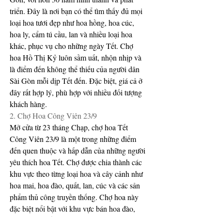
triển. Đây là nơi bạn có thể tìm thấy đủ mọi 
loại hoa tươi đẹp như hoa hồng, hoa cúc, 
hoa ly, cẩm tú cầu, lan và nhiều loại hoa 
khác, phục vụ cho những ngày Tết. Chợ 
hoa Hồ Thị Kỷ luôn sầm uất, nhộn nhịp và 
là điểm đến không thể thiếu của người dân 
Sài Gòn mỗi dịp Tết đến. Đặc biệt, giá cả ở 
đây rất hợp lý, phù hợp với nhiều đối tượng 
khách hàng.
2. Chợ Hoa Công Viên 23/9
Mở cửa từ 23 tháng Chạp, chợ hoa Tết 
Công Viên 23/9 là một trong những điểm 
đến quen thuộc và hấp dẫn của những người 
yêu thích hoa Tết. Chợ được chia thành các 
khu vực theo từng loại hoa và cây cảnh như 
hoa mai, hoa đào, quất, lan, cúc và các sản 
phẩm thủ công truyền thống. Chợ hoa này 
đặc biệt nổi bật với khu vực bán hoa đào, 