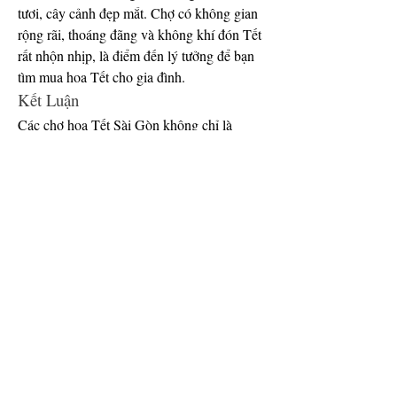
tươi, cây cảnh đẹp mắt. Chợ có không gian 
rộng rãi, thoáng đãng và không khí đón Tết 
rất nhộn nhịp, là điểm đến lý tưởng để bạn 
tìm mua hoa Tết cho gia đình.
Kết Luận
Các chợ hoa Tết Sài Gòn không chỉ là 
những địa điểm mua sắm hoa Tết mà còn là 
những không gian đậm đà bản sắc văn hóa 
Tết cổ truyền, nơi bạn có thể hòa mình vào 
không khí náo nức, vui tươi của mùa Xuân. 
Dù bạn là người dân địa phương hay du 
khách, những chợ hoa này chắc chắn sẽ 
mang đến cho bạn những kỷ niệm khó quên 
trong dịp Tết 2025. Các bạn có thể tham 
khảo thêm về 
Top 5 nhà vườn cung cấp mai 
vàng sỉ giá tốt nhất tết 2025
.
0