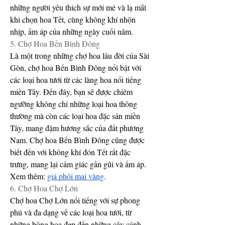
những người yêu thích sự mới mẻ và lạ mắt 
khi chọn hoa Tết, cùng không khí nhộn 
nhịp, ấm áp của những ngày cuối năm.
5. Chợ Hoa Bến Bình Đông
Là một trong những chợ hoa lâu đời của Sài 
Gòn, chợ hoa Bến Bình Đông nổi bật với 
các loại hoa tươi từ các làng hoa nổi tiếng 
miền Tây. Đến đây, bạn sẽ được chiêm 
ngưỡng không chỉ những loại hoa thông 
thường mà còn các loại hoa đặc sản miền 
Tây, mang đậm hương sắc của đất phương 
Nam. Chợ hoa Bến Bình Đông cũng được 
biết đến với không khí đón Tết rất đặc 
trưng, mang lại cảm giác gần gũi và ấm áp.
Xem thêm: 
giá phôi mai vàng
.
6. Chợ Hoa Chợ Lớn
Chợ hoa Chợ Lớn nổi tiếng với sự phong 
phú và đa dạng về các loại hoa tươi, từ 
những bông hoa đẹp đến những cây cảnh 