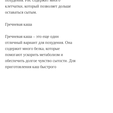
клетчатки, который позволяет дольше 
оставаться сытым.
Гречневая каша
Гречневая каша – это еще один 
отличный вариант для похудения. Она 
содержит много белка, которые 
помогают ускорить метаболизм и 
обеспечить долгое чувство сытости. Для 
приготовления каш быстрого 
приготовления можно использовать 
готовые смеси или микроволновую 
печь. Не забывайте о правильном 
питании и активном образе 
жизни,Каши быстров для похудения
Правильное питание является ключом к 