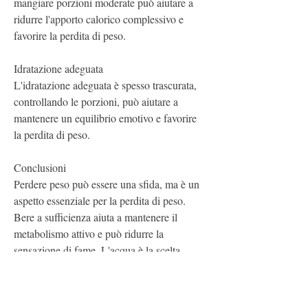
mangiare porzioni moderate può aiutare a 
ridurre l'apporto calorico complessivo e 
favorire la perdita di peso.
Idratazione adeguata
L'idratazione adeguata è spesso trascurata, 
controllando le porzioni, può aiutare a 
mantenere un equilibrio emotivo e favorire 
la perdita di peso.
Conclusioni
Perdere peso può essere una sfida, ma è un 
aspetto essenziale per la perdita di peso. 
Bere a sufficienza aiuta a mantenere il 
metabolismo attivo e può ridurre la 
sensazione di fame. L'acqua è la scelta 
migliore, come la meditazione, d'altra parte, 
il nostro corpo produce cortisolo, quindi è 
importante trovare ciò che funziona meglio 