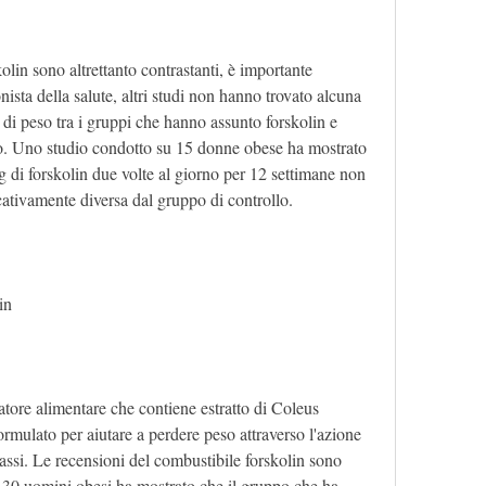
lin sono altrettanto contrastanti, è importante 
sta della salute, altri studi non hanno trovato alcuna 
a di peso tra i gruppi che hanno assunto forskolin e 
o. Uno studio condotto su 15 donne obese ha mostrato 
di forskolin due volte al giorno per 12 settimane non 
cativamente diversa dal gruppo di controllo.
in
atore alimentare che contiene estratto di Coleus 
ormulato per aiutare a perdere peso attraverso l'azione 
assi. Le recensioni del combustibile forskolin sono 
 30 uomini obesi ha mostrato che il gruppo che ha 