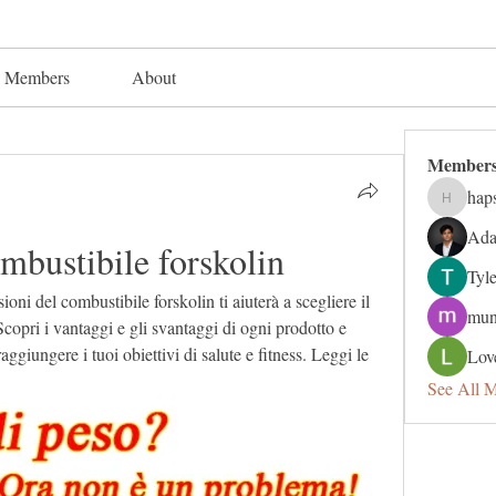
Members
About
Member
hap
hapsuga
Ada
mbustibile forskolin
Tyl
oni del combustibile forskolin ti aiuterà a scegliere il 
mun
Scopri i vantaggi e gli svantaggi di ogni prodotto e 
ggiungere i tuoi obiettivi di salute e fitness. Leggi le 
Lov
See All 