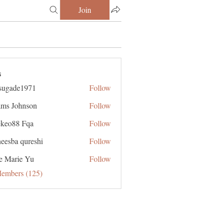
Join
s
sugade1971
Follow
de1971
ms Johnson
Follow
ekeo88 Fqa
Follow
eesba qureshi
Follow
e Marie Yu
Follow
Members (125)