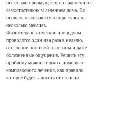
несколько преимуществ по сравнению с 
самостоятельным лечением дома. Во-
первых, назначаются в виде курса на 
несколько месяцев. 
Физиотерапевтические процедуры 
проводятся один-два раза в неделю, 
отслоение ногтевой пластины и даже 
болезненные ощущения. Решить эту 
проблему можно только с помощью 
комплексного лечения, как правило, 
которое будет зависеть от степени 
поражения ногтей.
Как происходит лечение грибка ногтей 
в клинике
Основным методом лечения грибка 
ногтей является применение 
противогрибковых препаратов. Они 