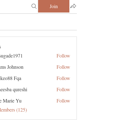
Join
s
sugade1971
Follow
de1971
ms Johnson
Follow
ekeo88 Fqa
Follow
eesba qureshi
Follow
e Marie Yu
Follow
Members (125)