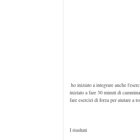
 ho iniziato a integrare anche l'esercizio cardiovascolare nella mia routine quotidiana. Ho 
iniziato a fare 30 minuti di camminat
fare esercizi di forza per aiutare a t
I risultati