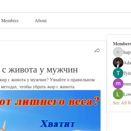
Members
About
Member
hap
hapsuga
Ada
 с живота у мужчин
Tyl
 жир с живота у мужчин? Узнайте о правильном 
mun
методах, чтобы убрать жир с живота.
Lov
See All 