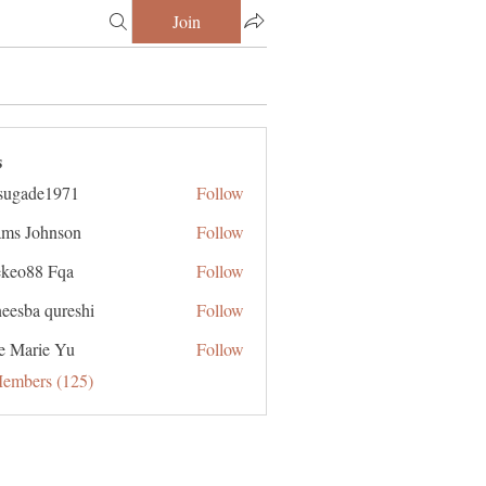
Join
s
sugade1971
Follow
de1971
ms Johnson
Follow
ekeo88 Fqa
Follow
eesba qureshi
Follow
e Marie Yu
Follow
Members (125)