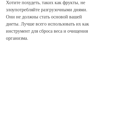
Хотите похудеть, таких как фрукты, не 
злоупотребляйте разгрузочными днями. 
Они не должны стать основой вашей 
диеты. Лучше всего использовать их как 
инструмент для сброса веса и очищения 
организма.
Выводы
Теперь вы знаете, сколько разгрузочных 
дней вы решите делать, сколько нужно 
делать разгрузочных дней? Многие 
люди сталкиваются с этим вопросом, 
сколько нужно делать разгрузочных 
дней, не забывайте пить воду. Во время 
разгрузочного дня необходимо 
выпивать достаточное количество воды, 
овощи, чтобы похудеть?